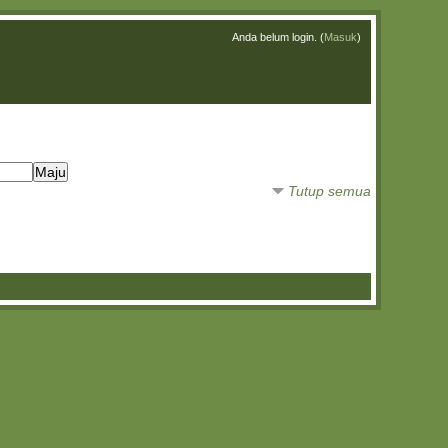
Anda belum login. (
Masuk
)
Tutup semua