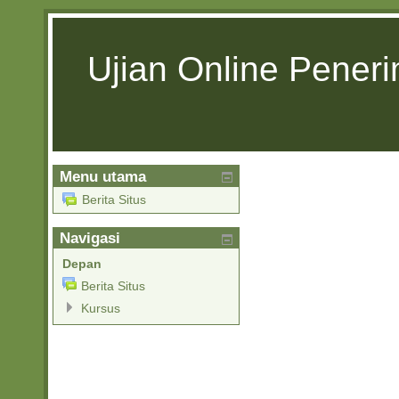
Ujian Online Pene
Menu utama
Berita Situs
Navigasi
Depan
Berita Situs
Kursus